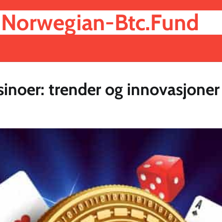
Norwegian-Btc.Fund
sinoer: trender og innovasjoner