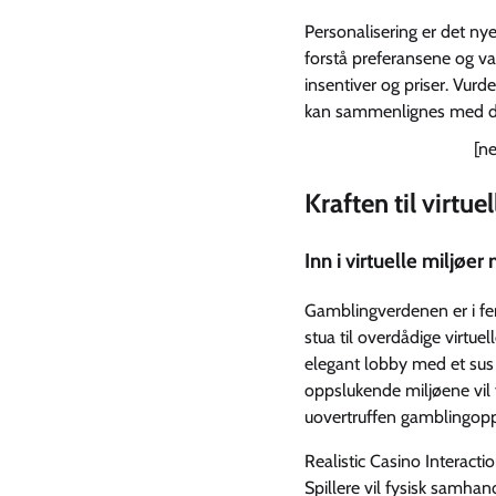
Personalisering er det ny
forstå preferansene og van
insentiver og priser. Vurder
kan sammenlignes med din
[n
Kraften til virtue
Inn i virtuelle miljøer
Gamblingverdenen er i fer
stua til overdådige virtue
elegant lobby med et sus 
oppslukende miljøene vil 
uovertruffen gamblingopp
Realistic Casino Interacti
Spillere vil fysisk samha