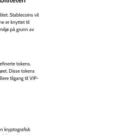
tet. Stablecoins vil
e er knyttet til
llmiljø på grunn av
efinerte tokens.
jøet. Disse tokens
ere tilgang til VIP-
n kryptografisk