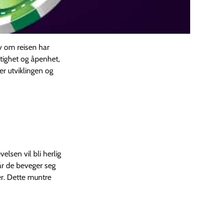
v om reisen har
stighet og åpenhet,
er utviklingen og
lsen vil bli herlig
år de beveger seg
er. Dette muntre