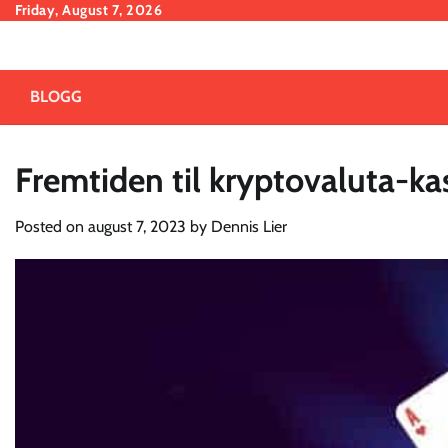
Skip
Friday, August 7, 2026
to
content
BLOGG
Fremtiden til kryptovaluta-ka
Posted on
august 7, 2023
by
Dennis Lier