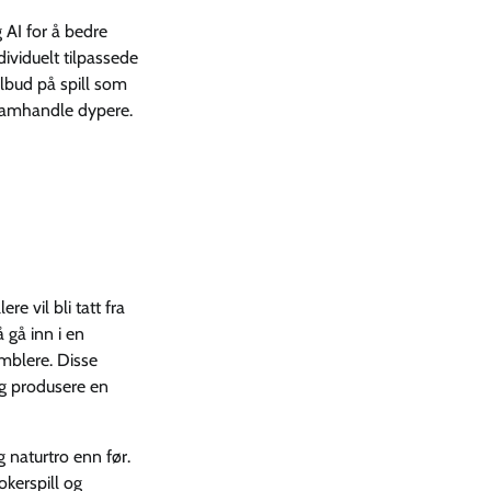
 AI for å bedre
dividuelt tilpassede
tilbud på spill som
 samhandle dypere.
llere vil bli tatt fra
 gå inn i en
amblere. Disse
og produsere en
g naturtro enn før.
okerspill og