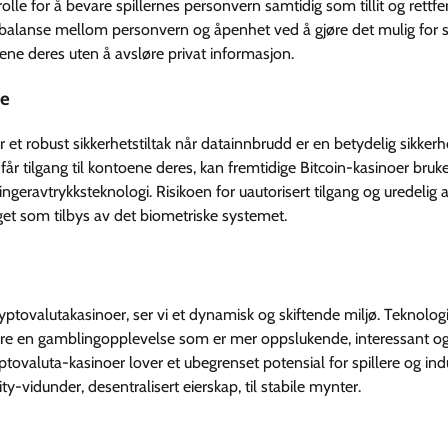
ig rolle for å bevare spillernes personvern samtidig som tillit og rettfe
balanse mellom personvern og åpenhet ved å gjøre det mulig for sp
tene deres uten å avsløre privat informasjon.
se
 et robust sikkerhetstiltak når datainnbrudd er en betydelig sikkerhet
 får tilgang til kontoene deres, kan fremtidige Bitcoin-kasinoer bruk
ingeravtrykksteknologi. Risikoen for uautorisert tilgang og uredelig a
aget som tilbys av det biometriske systemet.
kryptovalutakasinoer, ser vi et dynamisk og skiftende miljø. Teknolo
re en gamblingopplevelse som er mer oppslukende, interessant o
ptovaluta-kasinoer lover et ubegrenset potensial for spillere og indus
lity-vidunder, desentralisert eierskap, til stabile mynter.