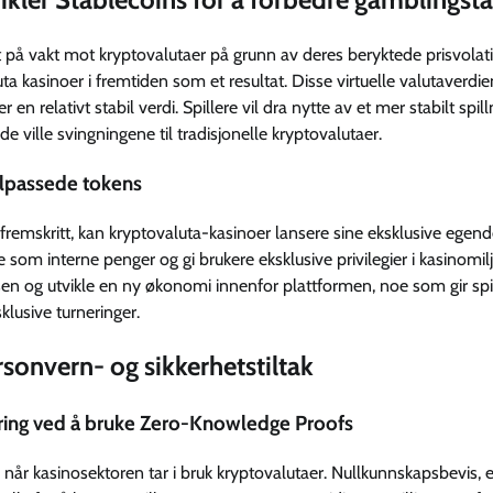
å vakt mot kryptovalutaer på grunn av deres beryktede prisvolatili
uta kasinoer i fremtiden som et resultat. Disse virtuelle valutaverdien
r en relativt stabil verdi. Spillere vil dra nytte av et mer stabilt spi
de ville svingningene til tradisjonelle kryptovalutaer.
ilpassede tokens
fremskritt, kan kryptovaluta-kasinoer lansere sine eksklusive egend
 som interne penger og gi brukere eksklusive privilegier i kasinomil
sen og utvikle en ny økonomi innenfor plattformen, noe som gir spill
sklusive turneringer.
sonvern- og sikkerhetstiltak
ring ved å bruke Zero-Knowledge Proofs
når kasinosektoren tar i bruk kryptovalutaer. Nullkunnskapsbevis, e