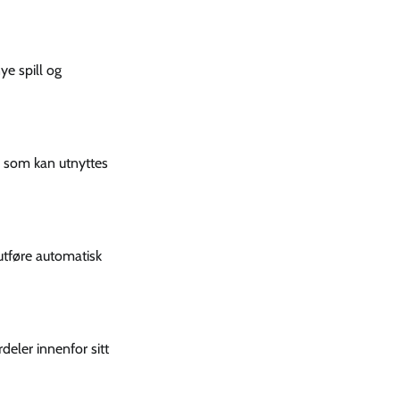
ye spill og
r som kan utnyttes
utføre automatisk
deler innenfor sitt