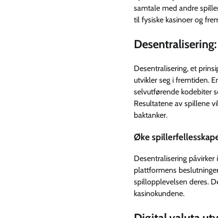
samtale med andre spiller
til fysiske kasinoer og fr
Desentralisering
Desentralisering, et prin
utvikler seg i fremtiden. 
selvutførende kodebiter so
Resultatene av spillene v
baktanker.
Øke spillerfellesskape
Desentralisering påvirker i
plattformens beslutninger
spillopplevelsen deres. D
kasinokundene.
Digital valuta ut