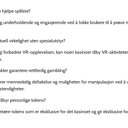
 hjelpe spillere?
g underholdende og engasjerende ved å lokke brukere til å prøve n
uell virkelighet uten spesialutstyr?
gi forbedrer VR-opplevelsen, kan noen kasinoer tilby VR-aktivitete
.
kter garantere rettferdig gambling?
erer menneskelig deltakelse og muligheten for manipulasjon ved å 
stendigheter.
tilbyr personlige tokens?
ietære tokens som er eksklusive for det kasinoet og gir eksklusive for