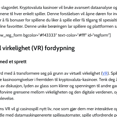
e slagordet. Kryptovaluta kasinoer vil bruke avansert dataanalyse og
ene til hver enkelt spiller. Denne forståelsen vil åpne døren for in
 å få bonuser for spillene du liker å spille eller få tilgang til spesial
e favoritter. Denne unike berøringen lar spillere og plattformen
ew_reg_form bgcolor="#f43333" text-color="#fff" id="regform"]
ll virkelighet (VR) fordypning
 med et sprett
d med å transformere seg på grunn av virtuell virkelighet (
VR
). Spi
lle kasinoomgivelser i fremtiden til kryptovaluta-kasinoer. Tenk deg å
av diskusjon, lyden av glass som klirrer og spenningen til andre g
forvirre grensene mellom virkeligheten og den digitale verdenen, 
levelse.
ons VR vil gi casinospill nytt liv, noe som gjør dem mer interaktive o
ndle med datamaskingenererte spilleautomater, spille utfordrende p